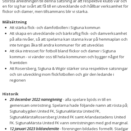
Största anledningen till denna satsning är att respektive klubb var och
MATCHER
en för sig har svårt att få till en utvecklande och hållbar verksamhet för
flickor och damer, men tillsammans blir vi starka.
VÅR PROFIL
Målsättning
Att stärka flick- och damfotbollen i Sigtuna kommun
DOKUMENT
Att skapa en utvecklande och bärkraftig flick- och damverksamhet
på alla nivåer, så att spelarna kan stanna kvar på hemmaplan och
BILDGALLERI
inte tvingas åka till andra kommuner för att utvecklas
Att öka intresset för fotboll bland flickor och damer i Sigtuna
kommun - vi vänder oss till hela kommunen och bygger något för
framtiden
Att Rosersberg, Sigtuna & Wigör stärker sina respektive satsningar
och sin utveckling inom flickfotbollen och gör den ledande i
regionen
Historik
20 december 2022 namngivning
- alla spelare bjöds in till en
gemensam omröstning. Spelarna hade följande namn att rösta på;
Sigtunabygden United FK, SigtunaMärsta United FK,
SigtunaMärstaRosersberg United FK samt Arlandastadens United
FK. SigtunaMärsta United FK vann omröstningen med god marginal.
12 januari 2023 bildandemöte
- föreningen bildades formellt. Stadgar