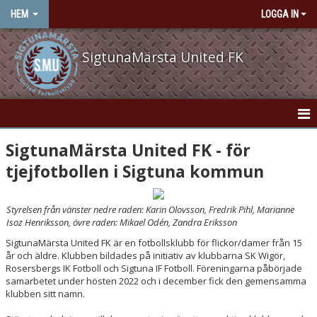
HEM
LOGGA IN
SigtunaMärsta United FK
HEM
SigtunaMärsta United FK - för
tjejfotbollen i Sigtuna kommun
NYHETER
OM KLUBBEN
Styrelsen från vänster nedre raden: Karin Olovsson, Fredrik Pihl, Marianne
Isoz Henriksson, övre raden: Mikael Odén, Zandra Eriksson
KONTAKT
SigtunaMärsta United FK är en fotbollsklubb för flickor/damer från 15
år och äldre. Klubben bildades på initiativ av klubbarna SK Wigör,
VÅRA LAG/TRÄNARE
Rosersbergs IK Fotboll och Sigtuna IF Fotboll. Föreningarna påbörjade
samarbetet under hösten 2022 och i december fick den gemensamma
klubben sitt namn.
KALENDER