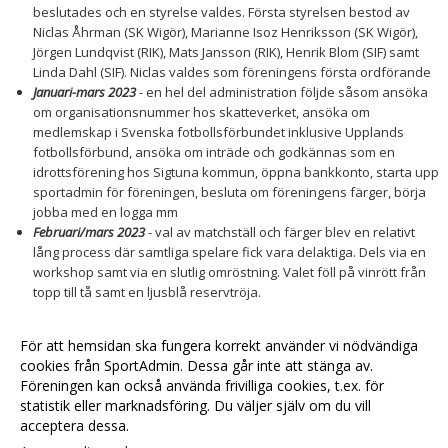
beslutades och en styrelse valdes. Första styrelsen bestod av
Niclas Åhrman (SK Wigör), Marianne Isoz Henriksson (SK Wigör),
Jörgen Lundqvist (RIK), Mats Jansson (RIK), Henrik Blom (SIF) samt
Linda Dahl (SIF). Niclas valdes som föreningens första ordförande
Januari-mars 2023
- en hel del administration följde såsom ansöka
om organisationsnummer hos skatteverket, ansöka om
medlemskap i Svenska fotbollsförbundet inklusive Upplands
fotbollsförbund, ansöka om inträde och godkännas som en
idrottsförening hos Sigtuna kommun, öppna bankkonto, starta upp
sportadmin för föreningen, besluta om föreningens färger, börja
jobba med en logga mm
Februari/mars 2023
- val av matchställ och färger blev en relativt
lång process där samtliga spelare fick vara delaktiga. Dels via en
workshop samt via en slutlig omröstning. Valet föll på vinrött från
topp till tå samt en ljusblå reservtröja.
3 april 2023
blev vi formellt välkomnade som en godkänd
idrottsförening i Sigtuna kommun
För att hemsidan ska fungera korrekt använder vi nödvändiga
5 maj 2023
blev vår logga klar
cookies från SportAdmin. Dessa går inte att stänga av.
Föreningen kan också använda frivilliga cookies, t.ex. för
statistik eller marknadsföring. Du väljer själv om du vill
acceptera dessa.