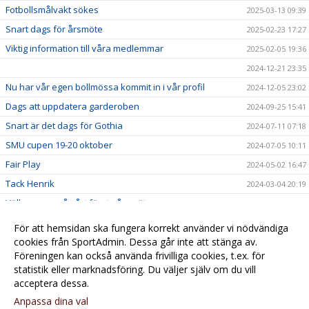
Fotbollsmålvakt sökes
2025-03-13 09:39
Snart dags för årsmöte
2025-02-23 17:27
Viktig information till våra medlemmar
2025-02-05 19:36
2024-12-21 23:35
Nu har vår egen bollmössa kommit in i vår profil
2024-12-05 23:02
Dags att uppdatera garderoben
2024-09-25 15:41
Snart är det dags för Gothia
2024-07-11 07:18
SMU cupen 19-20 oktober
2024-07-05 10:11
Fair Play
2024-05-02 16:47
Tack Henrik
2024-03-04 20:19
Välkommen på vårt första årsmöte
2024-02-11 19:41
Grattis F08
2023-11-07 21:57
För att hemsidan ska fungera korrekt använder vi nödvändiga
Planeringen inför nästa säsong är i full gång
cookies från SportAdmin. Dessa går inte att stänga av.
2023-11-06 21:41
Föreningen kan också använda frivilliga cookies, t.ex. för
Nu kan du stötta oss via Gräsroten
2023-10-31 20:41
statistik eller marknadsföring. Du väljer själv om du vill
acceptera dessa.
Anpassa dina val