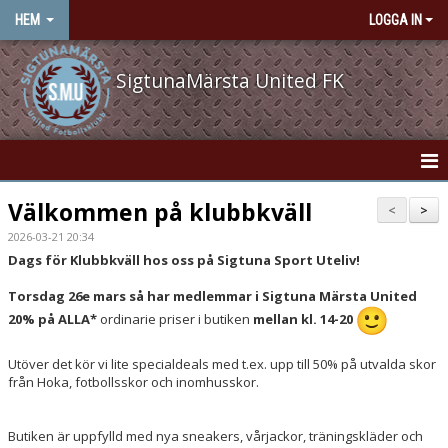
HEM
LOGGA IN
SigtunaMärsta United FK
HEM
Välkommen på klubbkväll
<
>
2026-03-21 20:34
NYHETER
Dags för Klubbkväll hos oss på Sigtuna Sport Uteliv!
OM KLUBBEN
Torsdag 26e mars så har medlemmar i Sigtuna Märsta United
20% på ALLA*
ordinarie priser i butiken
mellan kl. 14-20
KONTAKT
Utöver det kör vi lite specialdeals med t.ex. upp till 50% på utvalda skor
VÅRA LAG/TRÄNARE
från Hoka, fotbollsskor och inomhusskor.
KALENDER
Butiken är uppfylld med nya sneakers, vårjackor, träningskläder och