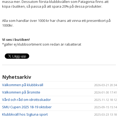
massa mer. Dessutom första klubbkvällen som Patagonia finns att
MATCHER
köpa i butiken, så passa på att spara 20% på dessa produkter.
VÅR PROFIL
Alla som handlar över 1000 kr har chans att vinna ett presentkort på
1000kr.
DOKUMENT
BILDGALLERI
Vi ses i butiken!
*gäller ej klubbsortiment som redan är rabatterat
Nyhetsarkiv
Välkommen på klubbkväll
2026-03-21 20:34
Välkommen på årsmöte
2026-01-30 17:41
Vård och råd om idrottsskador
2025-11-12 18:12
SMU Cupen 2025 18-19 oktober
2025-09-15 15:14
Klubbkväll hos Sigtuna sport
2025-03-23 13:18