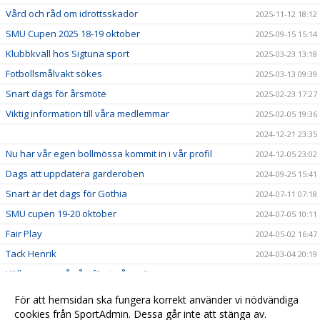
Vård och råd om idrottsskador
2025-11-12 18:12
SMU Cupen 2025 18-19 oktober
2025-09-15 15:14
Klubbkväll hos Sigtuna sport
2025-03-23 13:18
Fotbollsmålvakt sökes
2025-03-13 09:39
Snart dags för årsmöte
2025-02-23 17:27
Viktig information till våra medlemmar
2025-02-05 19:36
2024-12-21 23:35
Nu har vår egen bollmössa kommit in i vår profil
2024-12-05 23:02
Dags att uppdatera garderoben
2024-09-25 15:41
Snart är det dags för Gothia
2024-07-11 07:18
SMU cupen 19-20 oktober
2024-07-05 10:11
Fair Play
2024-05-02 16:47
Tack Henrik
2024-03-04 20:19
Välkommen på vårt första årsmöte
2024-02-11 19:41
Grattis F08
2023-11-07 21:57
För att hemsidan ska fungera korrekt använder vi nödvändiga
Planeringen inför nästa säsong är i full gång
cookies från SportAdmin. Dessa går inte att stänga av.
2023-11-06 21:41