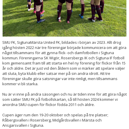
MATCHER
VÅR PROFIL
DOKUMENT
BILDGALLERI
SMU FK, SigtunaMärsta United FK, bildades i början av 2023. Allt drog
igång hösten 2022 när tre föreningar började kommunicera om att göra
något tillsammans för att gynna flick- och damfotbollen i Sigtuna
kommun. Föreningarna SK Wigör, Rosersbergs IK och Sigtuna IF fotboll
kom gemensamt fram till att starta en hel ny förening för flickor från 15
år och äldre. Det är just vid den åldern som vi märker att spelare väljer
att sluta, byta klubb eller satsar mer på sin andra idrott. Att tre
föreningar skulle göra satsningar var inte rimligt, men tillsammans
kommer vi bli starka.
Nu är vi inne på andra säsongen och nu är tiden inne för att göra något
som sätter SMU FK på fotbollskartan, så till hösten 2024 kommer vi
anordna SMU-cupen för flickor födda 2011 och äldre.
Cupen äger rum den 19-20 oktober och spelas på tre platser;
Råbergsvallen i Rosersberg, Midgårdsvallen i Märsta och
Ansgarsvallen i Sigtuna.