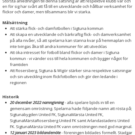
Största anledningen till denna satsning är att respektive klubb var och
MATCHER
en för sig har svårt att få till en utvecklande och hållbar verksamhet för
flickor och damer, men tillsammans blir vi starka.
VÅR PROFIL
Målsättning
Att stärka flick- och damfotbollen i Sigtuna kommun
DOKUMENT
Att skapa en utvecklande och bärkraftig flick- och damverksamhet
på alla nivåer, så att spelarna kan stanna kvar på hemmaplan och
BILDGALLERI
inte tvingas åka till andra kommuner för att utvecklas
Att öka intresset för fotboll bland flickor och damer i Sigtuna
kommun - vi vänder oss till hela kommunen och bygger något för
framtiden
Att Rosersberg, Sigtuna & Wigör stärker sina respektive satsningar
och sin utveckling inom flickfotbollen och gör den ledande i
regionen
Historik
20 december 2022 namngivning
- alla spelare bjöds in till en
gemensam omröstning. Spelarna hade följande namn att rösta på;
Sigtunabygden United FK, SigtunaMärsta United FK,
SigtunaMärstaRosersberg United FK samt Arlandastadens United
FK. SigtunaMärsta United FK vann omröstningen med god marginal.
12 januari 2023 bildandemöte
- föreningen bildades formellt. Stadgar