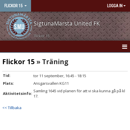
FLICKOR 15
LOGGA IN
SigtunaMärsta United FK
Flickor 15
HEM
Flickor 15
» Träning
NYHETER
Tid:
tor 11 september, 16:45 - 18:15
Plats:
KONTAKT
Ansgarsvallen KG11
Samling 1645 vid planen för att vi ska kunna gå på kl
Aktivitetsinfo:
KALENDER
17.
<< Tillbaka
MATCHER
TRUPPEN