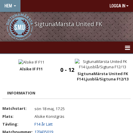
HEM
LOGGA IN
SigtunaMärsta United FK
HEM
Alsike IF F11
0 - 12
NYHETER
SigtunaMärsta United FK
F14 Ljusblå/Sigtuna F12/13
OM KLUBBEN
INFORMATION
KONTAKT
Matchstart:
sön 18 maj, 17:25
VÅRA LAG/TRÄNARE
Plats:
Alsike Konstgräs
KALENDER
Tävling:
F14 år Lätt
Matchnummer:
170435019