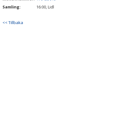
MATCHER
Samling:
16:00, Lidl
VÅR PROFIL
<< Tillbaka
DOKUMENT
BILDGALLERI