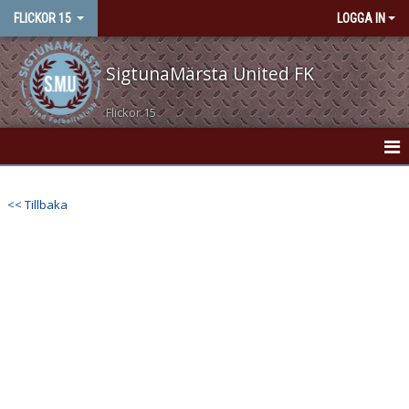
FLICKOR 15
LOGGA IN
SigtunaMärsta United FK
Flickor 15
HEM
<< Tillbaka
NYHETER
KONTAKT
KALENDER
MATCHER
TRUPPEN