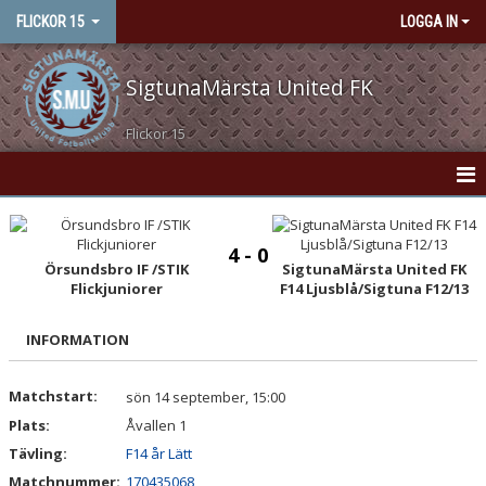
FLICKOR 15
LOGGA IN
SigtunaMärsta United FK
Flickor 15
HEM
4 - 0
NYHETER
Örsundsbro IF /STIK
SigtunaMärsta United FK
Flickjuniorer
F14 Ljusblå/Sigtuna F12/13
KONTAKT
INFORMATION
KALENDER
Matchstart:
sön 14 september, 15:00
MATCHER
Plats:
Åvallen 1
TRUPPEN
Tävling:
F14 år Lätt
Matchnummer:
170435068