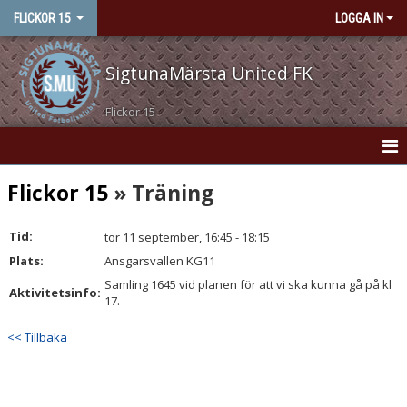
FLICKOR 15
LOGGA IN
SigtunaMärsta United FK
Flickor 15
HEM
Flickor 15
» Träning
NYHETER
Tid:
tor 11 september, 16:45 - 18:15
Plats:
KONTAKT
Ansgarsvallen KG11
Samling 1645 vid planen för att vi ska kunna gå på kl
Aktivitetsinfo:
KALENDER
17.
<< Tillbaka
MATCHER
TRUPPEN