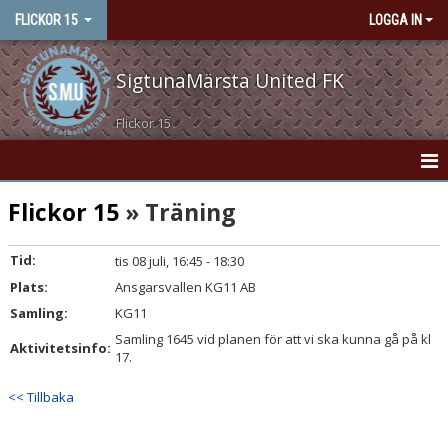
FLICKOR 15
LOGGA IN
SigtunaMärsta United FK
Flickor 15
HEM
Flickor 15
» Träning
NYHETER
Tid:
tis 08 juli, 16:45 - 18:30
Plats:
KONTAKT
Ansgarsvallen KG11 AB
Samling:
KG11
KALENDER
Samling 1645 vid planen för att vi ska kunna gå på kl
Aktivitetsinfo:
17.
MATCHER
<< Tillbaka
TRUPPEN