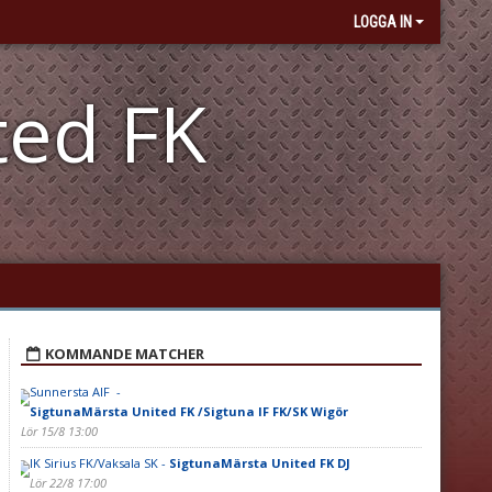
LOGGA IN
ted FK
KOMMANDE MATCHER
Sunnersta AIF -
SigtunaMärsta United FK /Sigtuna IF FK/SK Wigör
Lör 15/8 13:00
IK Sirius FK/Vaksala SK -
SigtunaMärsta United FK DJ
Lör 22/8 17:00