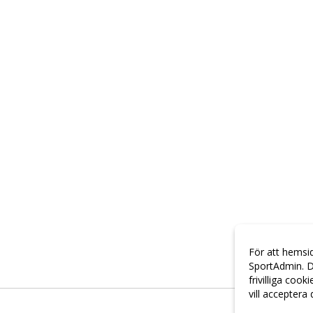
För att hemsi
SportAdmin. D
frivilliga cook
vill acceptera