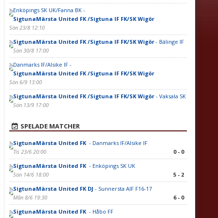
Enköpings SK UK/Fanna BK -
SigtunaMärsta United FK /Sigtuna IF FK/SK Wigör
Sön 23/8 12:10
SigtunaMärsta United FK /Sigtuna IF FK/SK Wigör
- Bälinge IF
Sön 30/8 17:00
Danmarks IF/Alsike IF -
SigtunaMärsta United FK /Sigtuna IF FK/SK Wigör
Sön 6/9 13:00
SigtunaMärsta United FK /Sigtuna IF FK/SK Wigör
- Vaksala SK
Sön 13/9 17:00
SPELADE MATCHER
SigtunaMärsta United FK
- Danmarks IF/Alsike IF
Tis 23/6 20:00
0 - 0
SigtunaMärsta United FK
- Enköpings SK UK
Sön 14/6 18:00
5 - 2
SigtunaMärsta United FK DJ
- Sunnersta AIF F16-17
Mån 8/6 19:30
6 - 0
SigtunaMärsta United FK
- Håbo FF