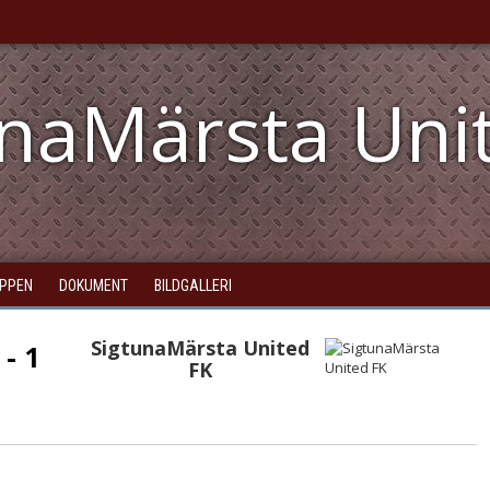
unaMärsta Uni
PPEN
DOKUMENT
BILDGALLERI
SigtunaMärsta United
 - 1
FK