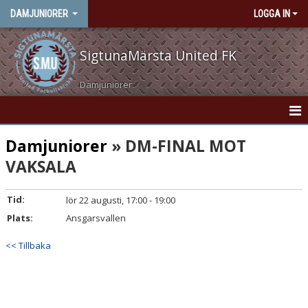
DAMJUNIORER
LOGGA IN
SigtunaMärsta United FK
Damjuniorer
HEM
Damjuniorer
» DM-FINAL MOT
VAKSALA
NYHETER
KONTAKT
Tid:
lör 22 augusti, 17:00 - 19:00
Plats:
Ansgarsvallen
KALENDER
<< Tillbaka
MATCHER
TRUPPEN