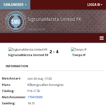
DAMJUNIORER
LOGGA IN
SigtunaMärsta United FK
Damjuniorer
HEM
2 - 4
SigtunaMärsta United FK
Tierps IF
NYHETER
INFORMATION
KONTAKT
KALENDER
Matchstart:
sön 03 maj, 17:30
Plats:
Råbergsvallen Konstgräs
MATCHER
Tävling:
F16-17 år
Matchnummer:
170410009
TRUPPEN
Samling:
16:15