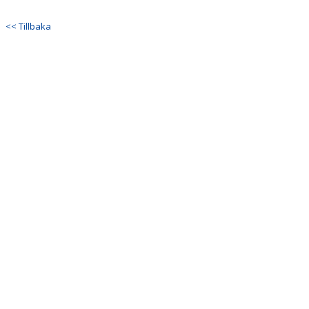
DOKUMENT
<< Tillbaka
BILDGALLERI