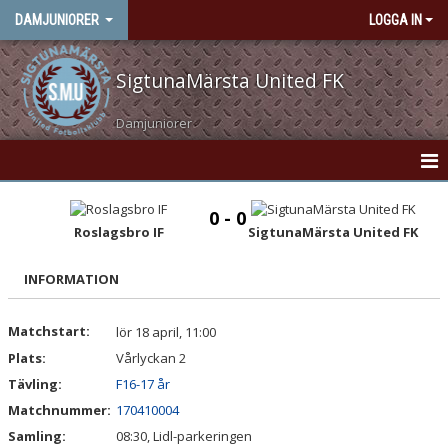
DAMJUNIORER
LOGGA IN
SigtunaMärsta United FK
Damjuniorer
HEM
0 - 0
Roslagsbro IF
SigtunaMärsta United FK
NYHETER
INFORMATION
KONTAKT
KALENDER
Matchstart:
lör 18 april, 11:00
Plats:
Vårlyckan 2
MATCHER
Tävling:
F16-17 år
Matchnummer:
170410004
TRUPPEN
Samling:
08:30, Lidl-parkeringen