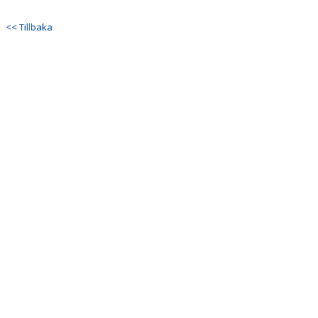
DOKUMENT
<< Tillbaka
BILDGALLERI