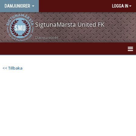
DAMJUNIORER
LOGGA IN
SigtunaMärsta United FK
Damjuniorer
HEM
<< Tillbaka
NYHETER
KONTAKT
KALENDER
MATCHER
TRUPPEN