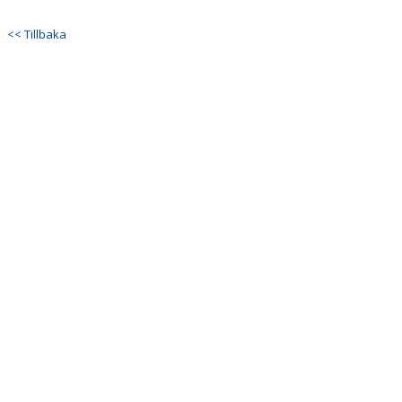
DOKUMENT
<< Tillbaka
BILDGALLERI