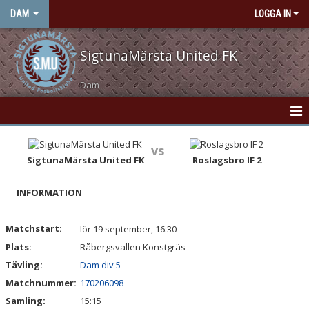
DAM
LOGGA IN
SigtunaMärsta United FK
Dam
HEM
vs
SigtunaMärsta United FK
Roslagsbro IF 2
NYHETER
INFORMATION
KONTAKT
KALENDER
Matchstart:
lör 19 september, 16:30
Plats:
Råbergsvallen Konstgräs
MATCHER
Tävling:
Dam div 5
Matchnummer:
170206098
TRUPPEN
Samling:
15:15