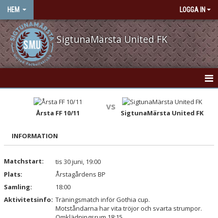
HEM
LOGGA IN
SigtunaMärsta United FK
HEM
vs
Årsta FF 10/11
SigtunaMärsta United FK
NYHETER
INFORMATION
OM KLUBBEN
KONTAKT
Matchstart:
tis 30 juni, 19:00
Plats:
Årstagårdens BP
VÅRA LAG/TRÄNARE
Samling:
18:00
Aktivitetsinfo:
Träningsmatch inför Gothia cup.
KALENDER
Motståndarna har vita tröjor och svarta strumpor.
Omklädningsrum 18:15.