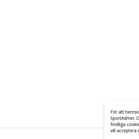
För att hemsi
SportAdmin. D
frivilliga cook
vill acceptera