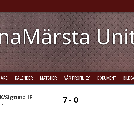
unaMärsta Uni
NARE
KALENDER
MATCHER
VÅR PROFIL
DOKUMENT
BILDG
K/Sigtuna IF
7 - 0
..