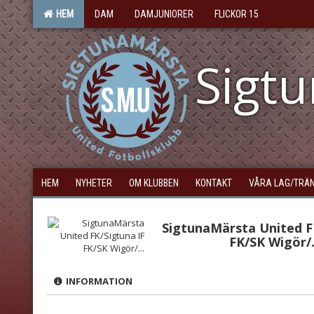
HEM
DAM
DAMJUNIORER
FLICKOR 15
Sigt
HEM
NYHETER
OM KLUBBEN
KONTAKT
VÅRA LAG/TRÄ
SigtunaMärsta United F
FK/SK Wigör/.
INFORMATION