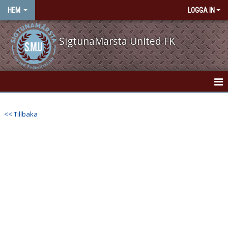
HEM
LOGGA IN
SigtunaMärsta United FK
HEM
<< Tillbaka
NYHETER
OM KLUBBEN
KONTAKT
VÅRA LAG/TRÄNARE
KALENDER