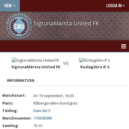
HEM
LOGGA IN
SigtunaMärsta United FK
HEM
vs
SigtunaMärsta United FK
Roslagsbro IF 2
NYHETER
INFORMATION
OM KLUBBEN
KONTAKT
Matchstart:
lör 19 september, 16:30
Plats:
Råbergsvallen Konstgräs
VÅRA LAG/TRÄNARE
Tävling:
Dam div 5
Matchnummer:
170206098
KALENDER
Samling:
15:15