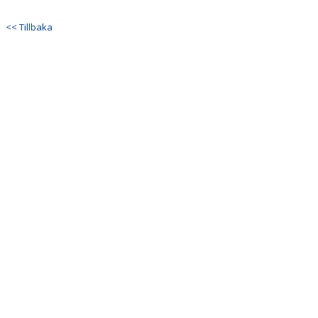
MATCHER
<< Tillbaka
VÅR PROFIL
DOKUMENT
BILDGALLERI