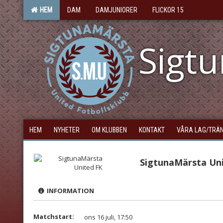
HEM
DAM
DAMJUNIORER
FLICKOR 15
Sigt
HEM
NYHETER
OM KLUBBEN
KONTAKT
VÅRA LAG/TRÄ
SigtunaMärsta Un
INFORMATION
Matchstart:
ons 16 juli, 17:50