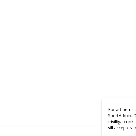
För att hemsi
SportAdmin. D
frivilliga cook
vill acceptera