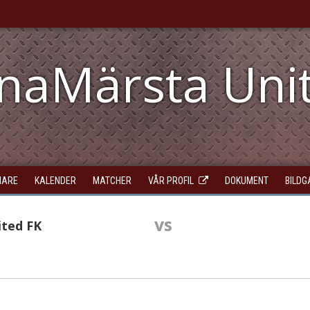
unaMärsta Uni
NARE
KALENDER
MATCHER
VÅR PROFIL
DOKUMENT
BILDG
vs
ited FK