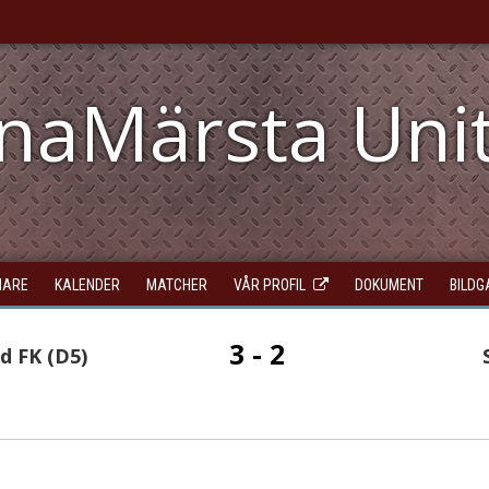
unaMärsta Uni
NARE
KALENDER
MATCHER
VÅR PROFIL
DOKUMENT
BILDG
3 - 2
d FK (D5)