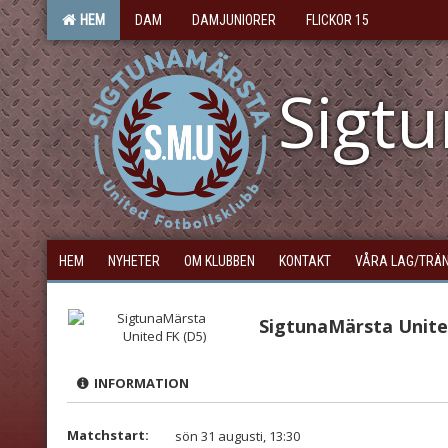
HEM
DAM
DAMJUNIORER
FLICKOR 15
Sigt
HEM
NYHETER
OM KLUBBEN
KONTAKT
VÅRA LAG/TRÄ
SigtunaMärsta Unite
INFORMATION
Matchstart:
sön 31 augusti, 13:30