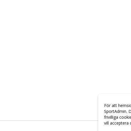
För att hemsi
SportAdmin. D
frivilliga cook
vill acceptera